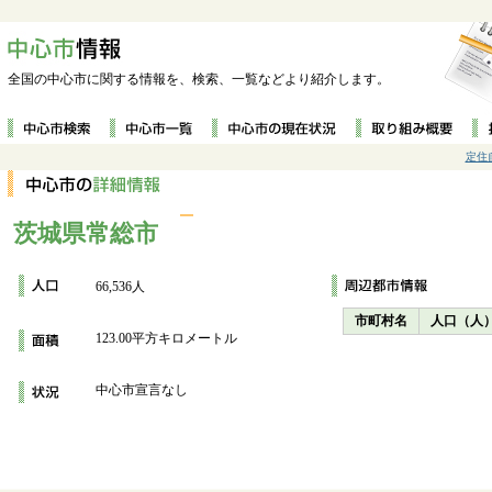
全国の中心市に関する情報を、検索、一覧などより紹介します。
定住
茨城県常総市
66,536人
市町村名
人口（人
123.00平方キロメートル
中心市宣言なし