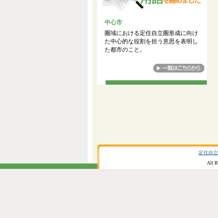
中心市
圏域における定住自立圏形成に向け
た中心的な役割を担う意思を表明し
た都市のこと。
定住自立
All R