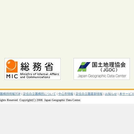
圏構想情報TOP
|
定住自立圏構想について
|
中心市情報
|
定住自立圏最新情報
|
お知らせ
|
本サービ
ights Reserved. Copyright(C) 2008. Japan Geographic Data Center.