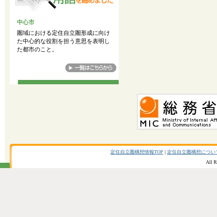
中心市
圏域における定住自立圏形成に向け
た中心的な役割を担う意思を表明し
た都市のこと。
定住自立圏構想情報TOP
|
定住自立圏構想につい
All R