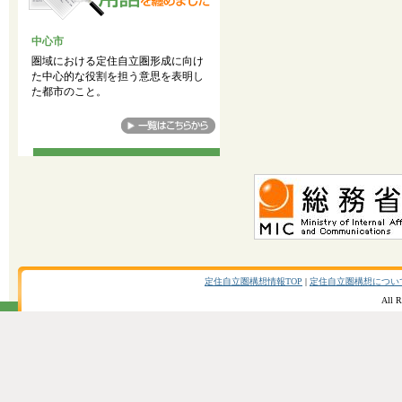
中心市
圏域における定住自立圏形成に向け
た中心的な役割を担う意思を表明し
た都市のこと。
定住自立圏構想情報TOP
|
定住自立圏構想につい
All R