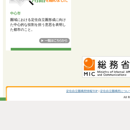
中心市
圏域における定住自立圏形成に向け
た中心的な役割を担う意思を表明し
た都市のこと。
定住自立圏構想情報TOP
|
定住自立圏構想につい
All R