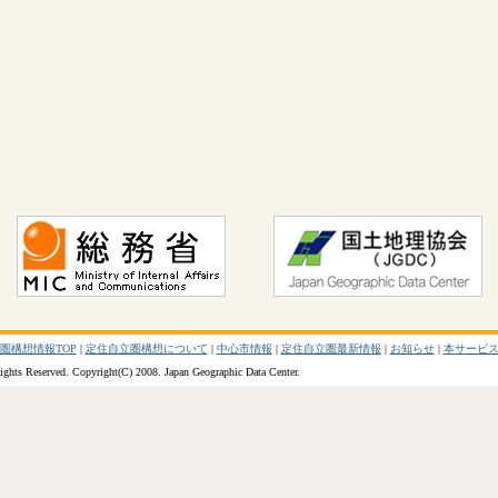
圏構想情報TOP
|
定住自立圏構想について
|
中心市情報
|
定住自立圏最新情報
|
お知らせ
|
本サービ
ights Reserved. Copyright(C) 2008. Japan Geographic Data Center.