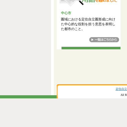
中心市
圏域における定住自立圏形成に向け
た中心的な役割を担う意思を表明し
た都市のこと。
定住自立
All R