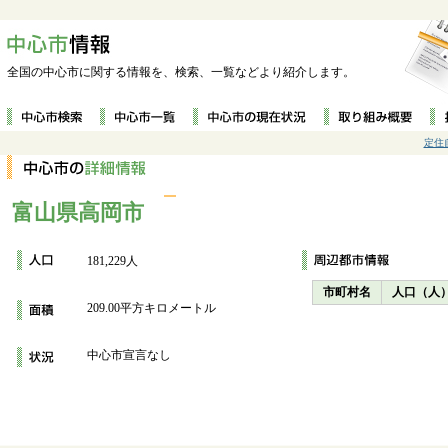
全国の中心市に関する情報を、検索、一覧などより紹介します。
定住
富山県高岡市
181,229人
市町村名
人口（人
209.00平方キロメートル
中心市宣言なし