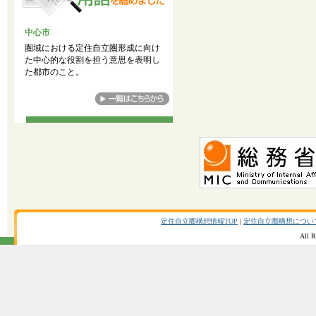
中心市
圏域における定住自立圏形成に向け
た中心的な役割を担う意思を表明し
た都市のこと。
定住自立圏構想情報TOP
|
定住自立圏構想につい
All R