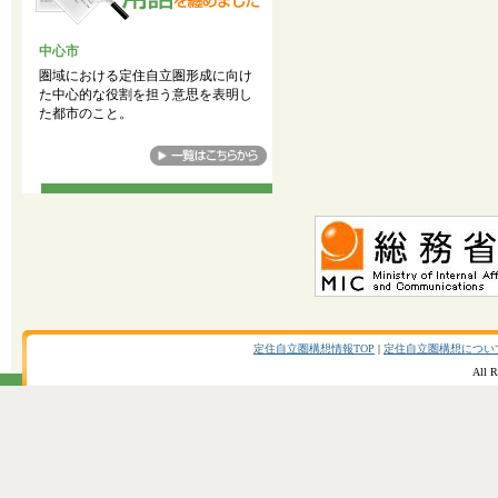
中心市
圏域における定住自立圏形成に向け
た中心的な役割を担う意思を表明し
た都市のこと。
定住自立圏構想情報TOP
|
定住自立圏構想につい
All R