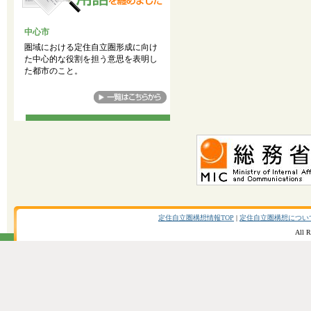
中心市
圏域における定住自立圏形成に向け
た中心的な役割を担う意思を表明し
た都市のこと。
定住自立圏構想情報TOP
|
定住自立圏構想につい
All R