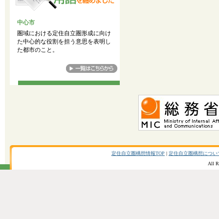
中心市
圏域における定住自立圏形成に向け
た中心的な役割を担う意思を表明し
た都市のこと。
定住自立圏構想情報TOP
|
定住自立圏構想につい
All R