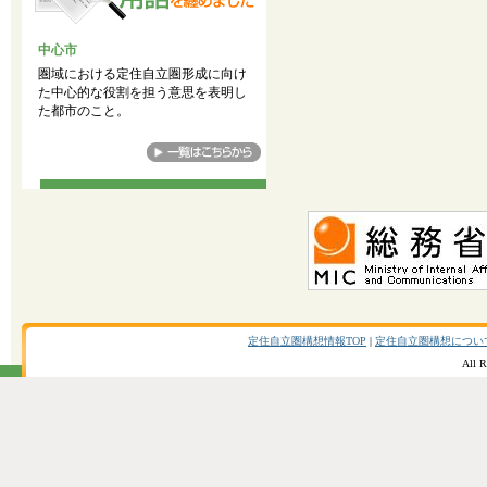
中心市
圏域における定住自立圏形成に向け
た中心的な役割を担う意思を表明し
た都市のこと。
定住自立圏構想情報TOP
|
定住自立圏構想につい
All R