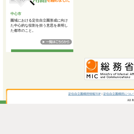
中心市
圏域における定住自立圏形成に向け
た中心的な役割を担う意思を表明し
た都市のこと。
定住自立圏構想情報TOP
|
定住自立圏構想につい
All R