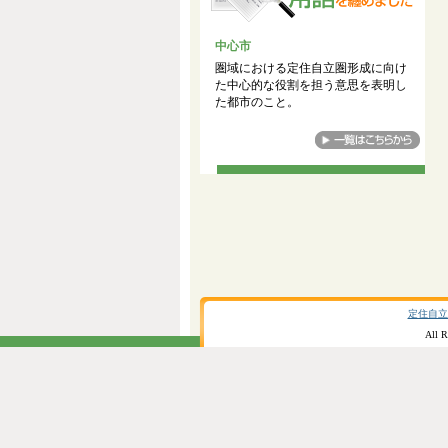
中心市
圏域における定住自立圏形成に向け
た中心的な役割を担う意思を表明し
た都市のこと。
定住自立
All R