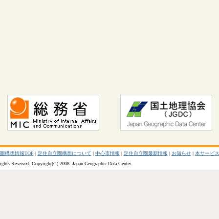
圏構想情報TOP
|
定住自立圏構想について
|
中心市情報
|
定住自立圏最新情報
|
お知らせ
|
本サービ
ights Reserved. Copyright(C) 2008. Japan Geographic Data Center.