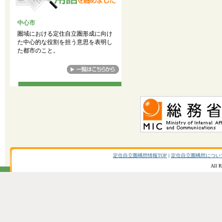
中心市
圏域における定住自立圏形成に向け
た中心的な役割を担う意思を表明し
た都市のこと。
定住自立圏構想情報TOP
|
定住自立圏構想につい
All R