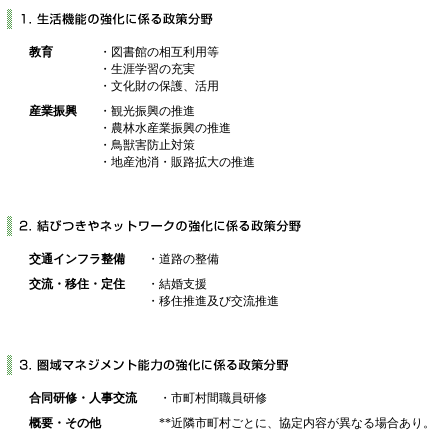
教育
・図書館の相互利用等
・生涯学習の充実
・文化財の保護、活用
産業振興
・観光振興の推進
・農林水産業振興の推進
・鳥獣害防止対策
・地産池消・販路拡大の推進
交通インフラ整備
・道路の整備
交流・移住・定住
・結婚支援
・移住推進及び交流推進
合同研修・人事交流
・市町村間職員研修
概要・その他
**近隣市町村ごとに、協定内容が異なる場合あり。