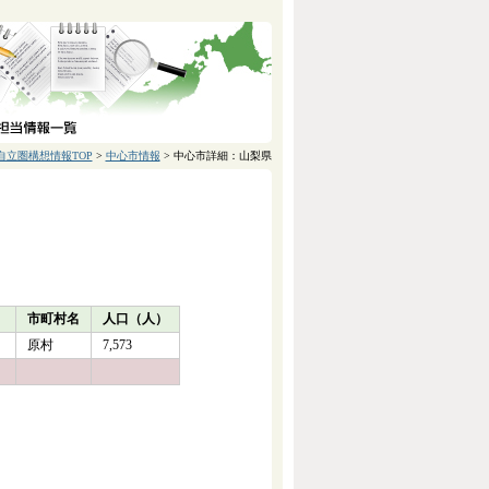
自立圏構想情報TOP
>
中心市情報
> 中心市詳細：山梨県
）
市町村名
人口（人）
原村
7,573