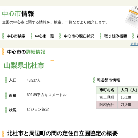
全国の中心市に関する情報を、検索、一覧などより紹介します。
定住
山梨県北杜市
48,937人
市町村名
人口（人
602.89平方キロメートル
富士見町
15,338
圏域合計
71,848
ビジョン策定
北杜市と周辺町の間の定住自立圏協定の概要