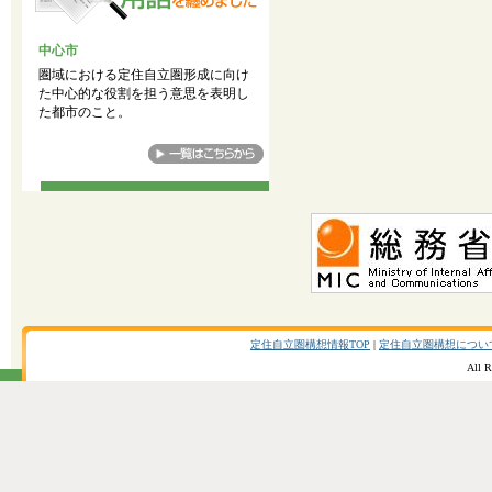
中心市
圏域における定住自立圏形成に向け
た中心的な役割を担う意思を表明し
た都市のこと。
定住自立圏構想情報TOP
|
定住自立圏構想につい
All R